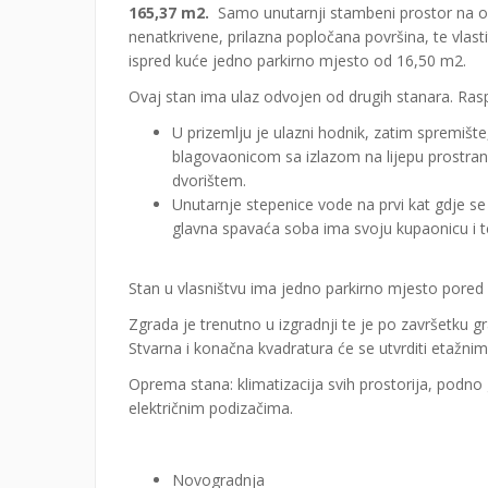
165,37 m2.
Samo unutarnji stambeni prostor na ob
nenatkrivene, prilazna popločana površina, te vlas
ispred kuće jedno parkirno mjesto od 16,50 m2.
Ovaj stan ima ulaz odvojen od drugih stanara. Ras
U prizemlju je ulazni hodnik, zatim spremište
blagovaonicom sa izlazom na lijepu prostranu
dvorištem.
Unutarnje stepenice vode na prvi kat gdje se 
glavna spavaća soba ima svoju kupaonicu i 
Stan u vlasništvu ima jedno parkirno mjesto pored
Zgrada je trenutno u izgradnji te je po završetku 
Stvarna i konačna kvadratura će se utvrditi etažni
Oprema stana: klimatizacija svih prostorija, podno 
električnim podizačima.
Novogradnja