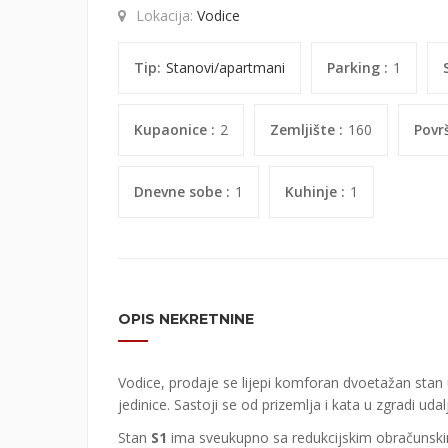
Lokacija:
Vodice
Tip:
Stanovi/apartmani
Parking :
1
Kupaonice :
2
Zemljište :
160
Površ
Dnevne sobe :
1
Kuhinje :
1
OPIS NEKRETNINE
Vodice, prodaje se lijepi komforan dvoetažan st
jedinice. Sastoji se od prizemlja i kata u zgradi u
Stan
S1
ima sveukupno sa redukcijskim obračunskim