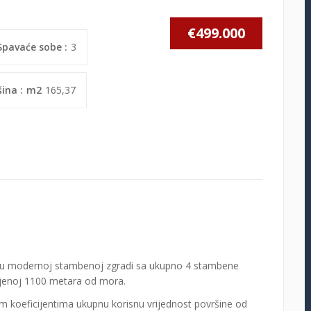
€499.000
Spavaće sobe :
3
ina :
m2
165,37
an u modernoj stambenoj zgradi sa ukupno 4 stambene
daljenoj 1100 metara od mora.
 koeficijentima ukupnu korisnu vrijednost površine od