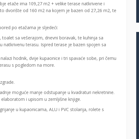
je etaže ima 109,27 m2 + velike terase natkrivene i
tito dvorište od 160 m2 na kojem je bazen od 27,26 m2, te
pored po etažama je sljedeći:
, toalet sa vešerajom, dnevni boravak, te kuhinja sa
 natkrivenu terasu. Ispred terase je bazen spojen sa
nalazi hodnik, dvije kupaonice i tri spavaće sobe, pri čemu
terasu s pogledom na more.
 zgrade.
gradnje moguće manje odstupanje u kvadraturi nekretnine.
m elaboratom i upisom u zemljišne knjige.
grijanje u kupaonicama, ALU i PVC stolarija, rolete s