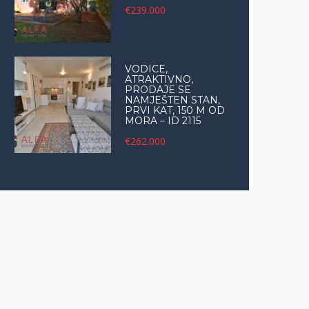
€239.000
VODICE,
ATRAKTIVNO,
PRODAJE SE
NAMJEŠTEN STAN,
PRVI KAT, 150 M OD
MORA – ID 2115
€262.000