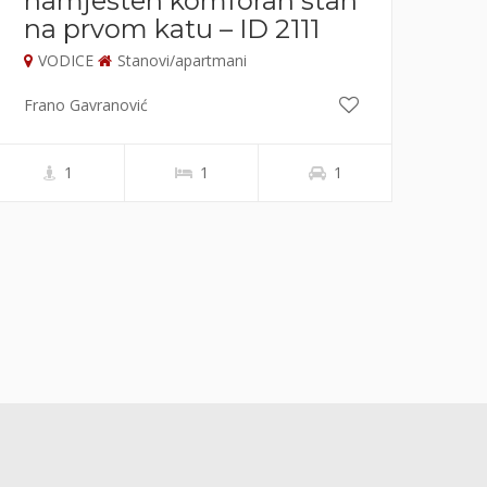
namješten komforan stan
n
na prvom katu – ID 2111
d
mo
VODICE
Stanovi/apartmani
V
Frano Gavranović
Fra
1
1
1