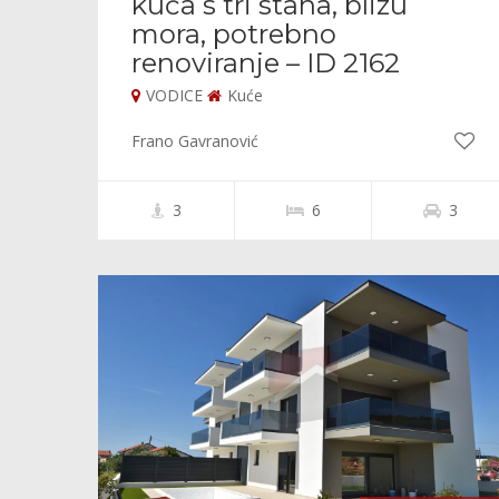
kuća s tri stana, blizu
mora, potrebno
renoviranje – ID 2162
VODICE
Kuće
Frano Gavranović
3
6
3