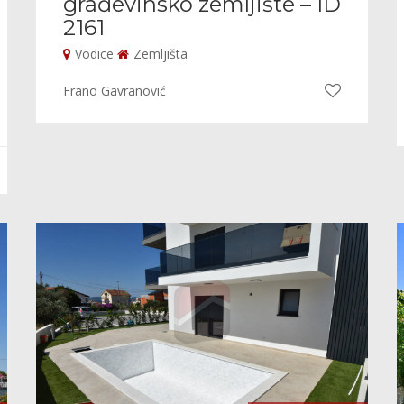
građevinsko zemljište – ID
2161
Vodice
Zemljišta
Frano Gavranović