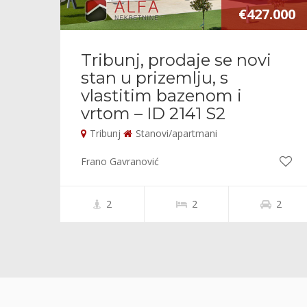
€427.000
Tribunj, prodaje se novi
stan u prizemlju, s
vlastitim bazenom i
vrtom – ID 2141 S2
Tribunj
Stanovi/apartmani
Frano Gavranović
2
2
2