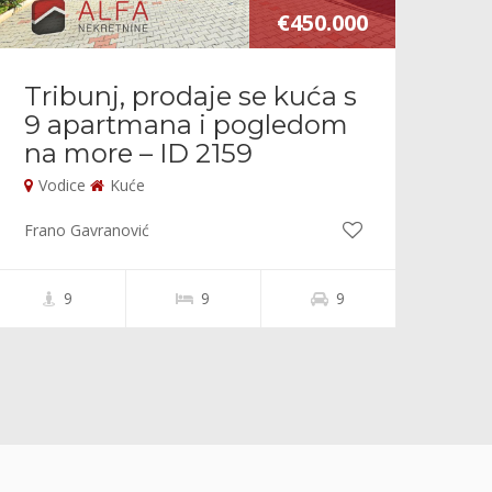
€450.000
Tribunj, prodaje se kuća s
9 apartmana i pogledom
na more – ID 2159
Vodice
Kuće
Frano Gavranović
9
9
9