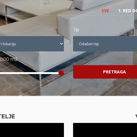
SVE
1. RED 
Tip
,000 m2
PRETRAGA
TELJE