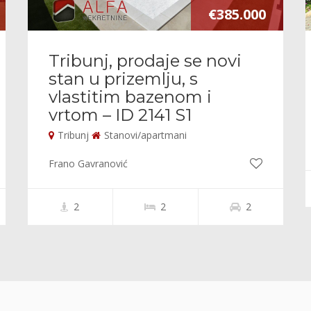
€385.000
Tribunj, prodaje se novi
stan u prizemlju, s
vlastitim bazenom i
vrtom – ID 2141 S1
Tribunj
Stanovi/apartmani
Frano Gavranović
2
2
2