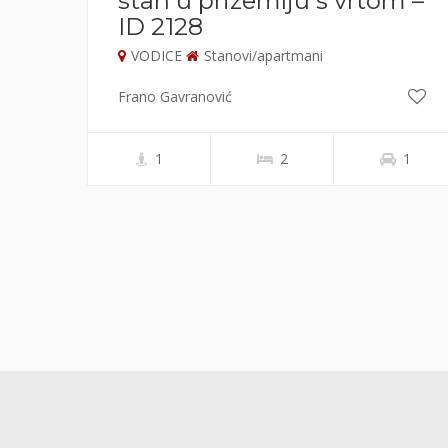
a
stan u prizemlju s vrtom –
ID 2128
VODICE
Stanovi/apartmani
Frano Gavranović
2
1
2
1