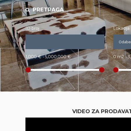
PRETRAGA
ID broj
Lokacija
1,000 €
-
5,000,000 €
0 m2
-
3
VIDEO ZA PRODAVA