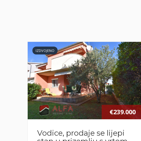
 MORE
IZDVOJENO
000
€239.000
Vodice, prodaje se lijepi