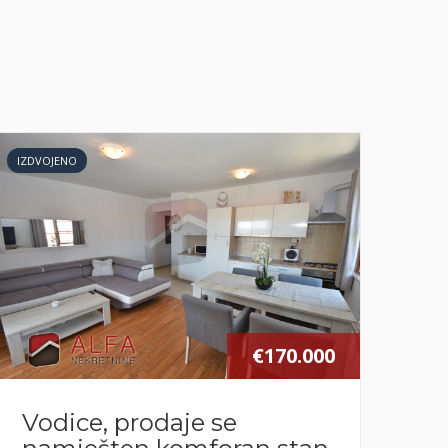
IZDVOJENO
IZDV
€170.000
Vodice, prodaje se
Vo