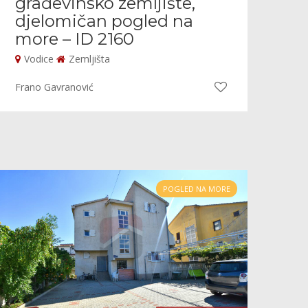
građevinsko zemljište,
djelomičan pogled na
more – ID 2160
Vodice
Zemljišta
Frano Gavranović
POGLED NA MORE