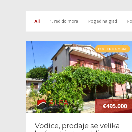
All
1. red do mora
Pogled na grad
Po
POGLED NA MORE
€495.000
Vodice, prodaje se velika