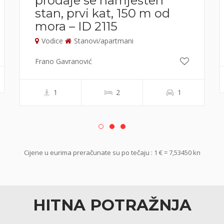
prodaje se namješten
stan, prvi kat, 150 m od
mora – ID 2115
Vodice
Stanovi/apartmani
Frano Gavranović
1
2
1
Cijene u eurima preračunate su po tečaju : 1 € = 7,53450 kn
HITNA POTRAŽNJA