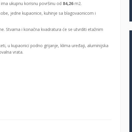
n ima ukupnu korisnu površinu od
84,26
m2.
 sobe, jedne kupaonice, kuhinje sa blagovaonicom i
e. Stvarna i konačna kvadratura će se utvrditi etažnim
ti, u kupaonici podno grijanje, klima uređaji, aluminijska
ovalna vrata.