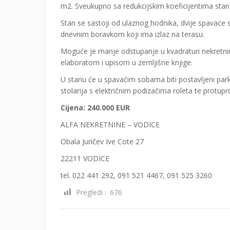
m2. Sveukupno sa redukcijskim koeficijentima sta
Stan se sastoji od ulaznog hodnika, dvije spavaće
dnevnim boravkom koji ima izlaz na terasu.
Moguće je manje odstupanje u kvadraturi nekretnin
elaboratom i upisom u zemljišne knjige.
U stanu će u spavaćim sobama biti postavljeni parke
stolarija s električnim podizačima roleta te protupr
Cijena: 240.000 EUR
ALFA NEKRETNINE – VODICE
Obala Juričev Ive Cote 27
22211 VODICE
tel. 022 441 292, 091 521 4467, 091 525 3260
Pregledi :
676