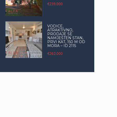
€239.000
VODICE,
ATRAKTIVNO,
PRODAJE SE
NAMJEŠTEN STAN,
PRVI KAT, 150 M OD
MORA – ID 2115
€262.000