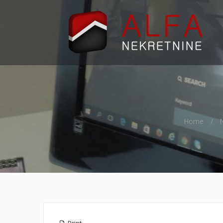
Home
N