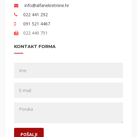
info@alfanekretnine.hr
022 441 292
091 521 4467
022 440 751
KONTAKT FORMA
POŠALJI