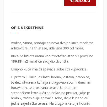
€495.000
OPIS NEKRETNINE
Vodice, Srima, prodaje se nova dvojna kuća moderne
arhitekture, na tri etaže, udaljena 300 od mora.
Kuća će biti etažirana kao troetažan stan S2 površine
136,88 m2
i imat će svoj dio dvorišta.
Ukupno kuća ima tri spavaće sobe i tri kupaonice.
U prizemlju kuće je ulazni hodnik, ostava, praonica,
toalet, otvorena kuhinja s blagovaonicom i dnevnim
boravkom, te prostrana terasa. Unutarnjim
stepeništem kroz kuću se dolazi na prvi kat, gdje je
hodnik, zatim dvije spavaće sobe, dvije kupaonice i
jedna zajednička terasa. Na drugom katu je hodnik,