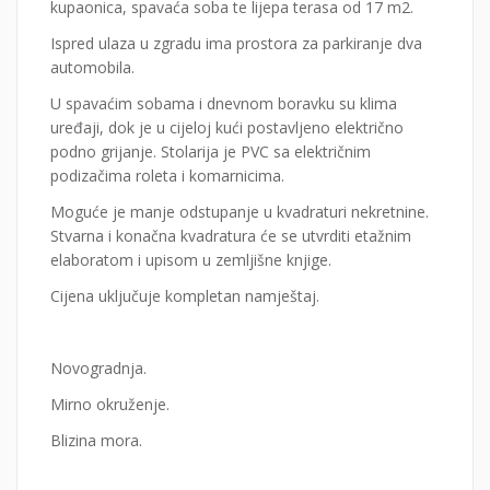
kupaonica, spavaća soba te lijepa terasa od 17 m2.
Ispred ulaza u zgradu ima prostora za parkiranje dva
automobila.
U spavaćim sobama i dnevnom boravku su klima
uređaji, dok je u cijeloj kući postavljeno električno
podno grijanje. Stolarija je PVC sa električnim
podizačima roleta i komarnicima.
Moguće je manje odstupanje u kvadraturi nekretnine.
Stvarna i konačna kvadratura će se utvrditi etažnim
elaboratom i upisom u zemljišne knjige.
Cijena uključuje kompletan namještaj.
Novogradnja.
Mirno okruženje.
Blizina mora.