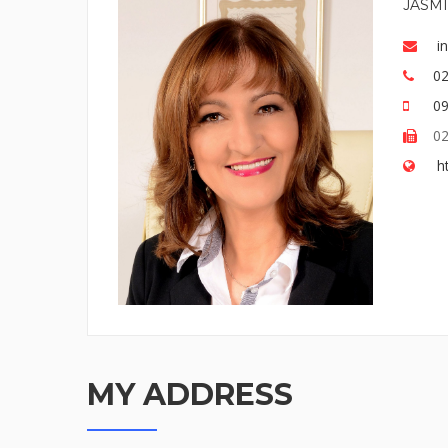
JASM
i
02
09
02
h
MY ADDRESS