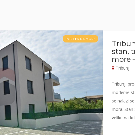
POGLED NA MORE
Tribun
stan, 
more –
Tribunj
Tribunj, pr
moderne sta
se nalazi se
mora. Stan 
veliku natkr