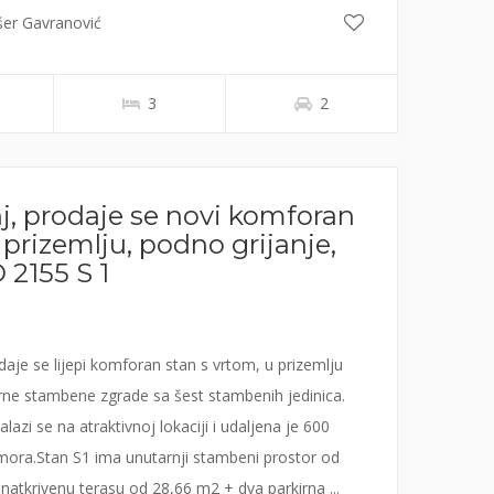
šer Gavranović
3
2
j, prodaje se novi komforan
 prizemlju, podno grijanje,
D 2155 S 1
daje se lijepi komforan stan s vrtom, u prizemlju
e stambene zgrade sa šest stambenih jedinica.
lazi se na atraktivnoj lokaciji i udaljena je 600
ora.Stan S1 ima unutarnji stambeni prostor od
natkrivenu terasu od 28,66 m2 + dva parkirna ...