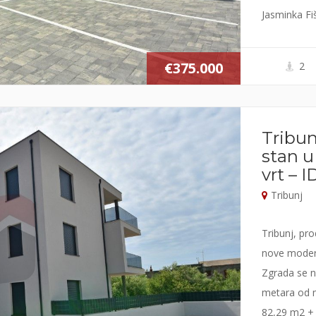
Jasminka Fi
€375.000
2
Tribun
stan u
vrt – I
Tribunj
Tribunj, pro
nove modern
Zgrada se na
metara od m
82,29 m2 + 