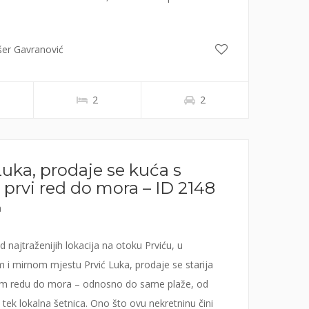
šer Gavranović
2
2
Luka, prodaje se kuća s
 prvi red do mora – ID 2148
a
 najtraženijih lokacija na otoku Prviću, u
i mirnom mjestu Prvić Luka, prodaje se starija
om redu do mora – odnosno do same plaže, od
li tek lokalna šetnica. Ono što ovu nekretninu čini