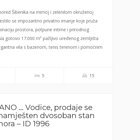
pored Šibenika na mirnoj i zelenilom okruženoj
mjestilo se impozantno privatno imanje koje pruža
binaciju prostora, potpune intime i prirodnog
Na gotovo 17.000 m² pažljivo uređenog zemljišta
legantna vila s bazenom, tenis terenom i pomoćnim
okružena stotinama stabala čempresa, maslina i ...
šer Gavranović
5
15
NO … Vodice, prodaje se
 namješten dvosoban stan
mora – ID 1996