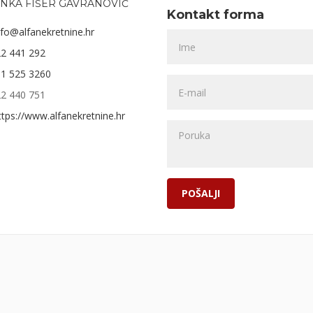
INKA FIŠER GAVRANOVIĆ
Kontakt forma
nfo@alfanekretnine.hr
2 441 292
1 525 3260
2 440 751
ttps://www.alfanekretnine.hr
POŠALJI