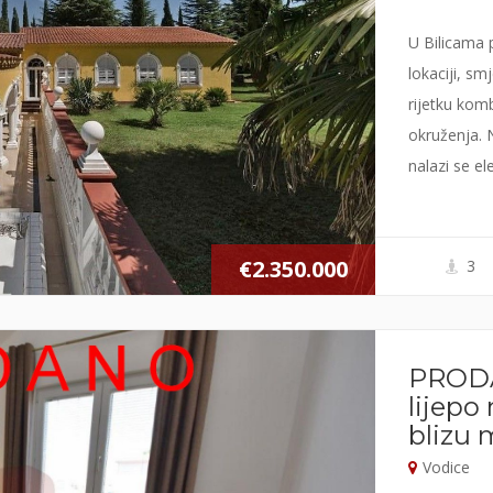
U Bilicama 
lokaciji, s
rijetku kom
okruženja. 
nalazi se e
objektima, 
Jasminka Fi
€2.350.000
3
PRODA
lijepo
blizu 
Vodice