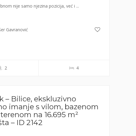
bnom nije samo njezina pozicija, već i ...
šer Gavranović
2
4
k – Bilice, ekskluzivno
no imanje s vilom, bazenom
s terenom na 16.695 m²
šta – ID 2142