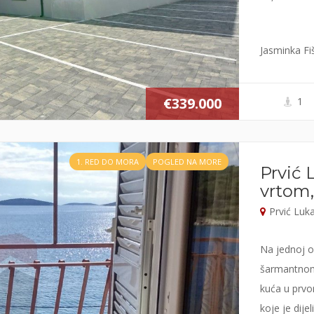
Jasminka Fi
€339.000
1
1. RED DO MORA
POGLED NA MORE
Prvić 
vrtom,
Prvić Luk
Na jednoj od
šarmantnom 
kuća u prv
koje je dije