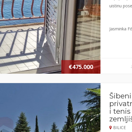
uistinu pose
Jasminka Fi
€475.000
Šibeni
privat
i teni
zemlji
BILICE