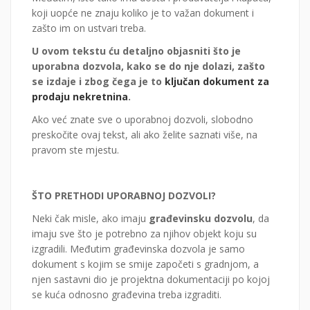
koji uopće ne znaju koliko je to važan dokument i
zašto im on ustvari treba.
U ovom tekstu ću detaljno objasniti što je
uporabna dozvola, kako se do nje dolazi, zašto
se izdaje i zbog čega je to
ključan dokument za
prodaju nekretnina
.
Ako već znate sve o uporabnoj dozvoli, slobodno
preskočite ovaj tekst, ali ako želite saznati više, na
pravom ste mjestu.
ŠTO PRETHODI UPORABNOJ DOZVOLI?
Neki čak misle, ako imaju
građevinsku dozvolu
, da
imaju sve što je potrebno za njihov objekt koju su
izgradili. Međutim građevinska dozvola je samo
dokument s kojim se smije započeti s gradnjom, a
njen sastavni dio je projektna dokumentaciji po kojoj
se kuća odnosno građevina treba izgraditi.