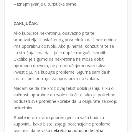
– iznajmljivanje u turističke svrhe.
ZAKLJUČAK:
Ako kupujete nekretninu, obavezno pitajte
prodavatelja ili ovlaštenog posrednika da li nekretnina
ima uporabnu dozvolu. Ako ju nema, konzultirajte se
sa stručnjacima da li ju je uopće moguće ishoditi.
Ukoliko je sigurno da nekretnina ne može dobiti
uporabnu dozvolu, ne preporučujemo vam takvu
investiciju. Ne kupujte probleme. Sigurna sam da ih
imate i bez potrage za uporabnim dozvolama.
Nadam se da ste kroz ovaj tekst dobili jasniju sliku o
važnosti uporabne dozvole i da ćete, ako je potrebno,
poduzeti sve potrebne korake da ju osigurate za svoju
nekretninu.
Budite informirani i pripremljeni za vašu buduću
kupovinu, kako biste izbjegli potencijalne probleme i
osigurali da je vaša
nekretnina potpuno legalna
i