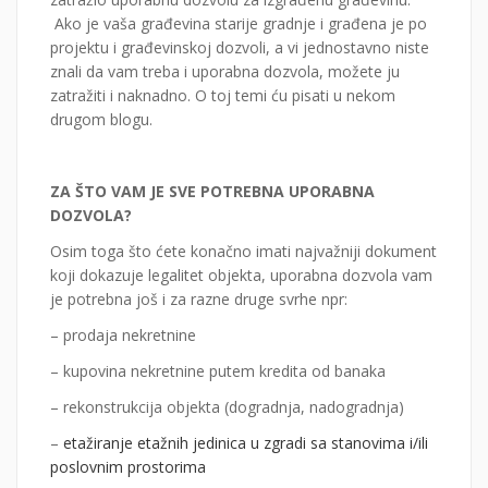
Ako je vaša građevina starije gradnje i građena je po
projektu i građevinskoj dozvoli, a vi jednostavno niste
znali da vam treba i uporabna dozvola, možete ju
zatražiti i naknadno. O toj temi ću pisati u nekom
drugom blogu.
ZA ŠTO VAM JE SVE POTREBNA UPORABNA
DOZVOLA?
Osim toga što ćete konačno imati najvažniji dokument
koji dokazuje legalitet objekta, uporabna dozvola vam
je potrebna još i za razne druge svrhe npr:
– prodaja nekretnine
– kupovina nekretnine putem kredita od banaka
– rekonstrukcija objekta (dogradnja, nadogradnja)
–
etažiranje etažnih jedinica u zgradi sa stanovima i/ili
poslovnim prostorima