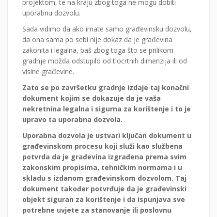
projektom, te na kraju zbog toga ne mogu dobiti
uporabnu dozvolu.
Sada vidimo da ako imate samo građevinsku dozvolu,
da ona sama po sebi nije dokaz da je građevina
zakonita i legalna, baš zbog toga što se prilikom
gradnje možda odstupilo od tlocrtnih dimenzija ili od
visine građevine.
Zato se po završetku gradnje izdaje taj konačni
dokument kojim se dokazuje da je vaša
nekretnina legalna i sigurna za korištenje i to je
upravo ta
uporabna dozvola.
Uporabna dozvola je ustvari ključan dokument u
građevinskom procesu koji služi kao službena
potvrda da je građevina izgrađena prema svim
zakonskim propisima, tehničkim normama i u
skladu s izdanom građevinskom dozvolom. Taj
dokument također potvrđuje da je građevinski
objekt siguran za korištenje i da ispunjava sve
potrebne uvjete za stanovanje ili poslovnu