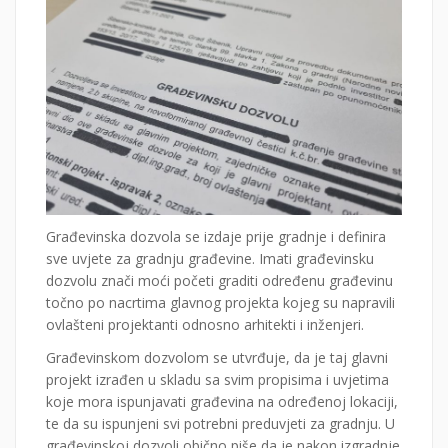
Građevinska dozvola se izdaje prije gradnje i definira
sve uvjete za gradnju građevine. Imati građevinsku
dozvolu znači moći početi graditi određenu građevinu
točno po nacrtima glavnog projekta kojeg su napravili
ovlašteni projektanti odnosno arhitekti i inženjeri.
Građevinskom dozvolom se utvrđuje, da je taj glavni
projekt izrađen u skladu sa svim propisima i uvjetima
koje mora ispunjavati građevina na određenoj lokaciji,
te da su ispunjeni svi potrebni preduvjeti za gradnju. U
građevinskoj dozvoli obično piše da je nakon izgradnje