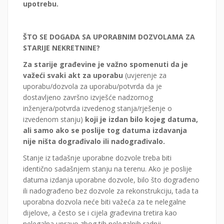
upotrebu.
ŠTO SE DOGAĐA SA UPORABNIM DOZVOLAMA ZA
STARIJE NEKRETNINE?
Za starije građevine je važno spomenuti da je
važeći svaki akt za uporabu
(uvjerenje za
uporabu/dozvola za uporabu/potvrda da je
dostavljeno završno izvješće nadzornog
inženjera/potvrda izvedenog stanja/rješenje o
izvedenom stanju)
koji je
izdan bilo kojeg datuma,
ali samo ako se poslije tog datuma izdavanja
nije ništa dograđivalo ili nadograđivalo.
Stanje iz tadašnje uporabne dozvole treba biti
identično sadašnjem stanju na terenu. Ako je poslije
datuma izdanja uporabne dozvole, bilo što dograđeno
ili nadograđeno bez dozvole za rekonstrukciju, tada ta
uporabna dozvola neće biti važeća za te nelegalne
dijelove, a često se i cijela građevina tretira kao
nelegalna upravo zbog tih nelegalnih radnji.