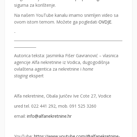
sigurna za korištenje.
Na našem YouTube kanalu imamo snimljen video sa
ovom istom temom. Možete ga pogledati
OVDJE
.
­­­­­­­­­­­­
___________________________________________________________
____________
Autorica teksta: Jasminka Fišer Gavranović – vlasnica
agencije Alfa nekretnine iz Vodica, dugogodišnja
ovlaštena agentica za nekretnine i
home
staging
ekspert
Alfa nekretnine, Obala Juričev Ive Cote 27, Vodice
ured tel. 022 441 292, mob. 091 525 3260
email:
info@alfanekretnine.hr
YouTube:
https://www.youtube.com/@alfanekretnine-